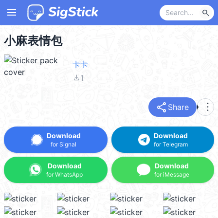
menu
search
小麻表情包
卡卡
file_download
1
share
more_vert
Share
Download
Download
for Signal
for Telegram
Download
Download
for WhatsApp
for iMessage