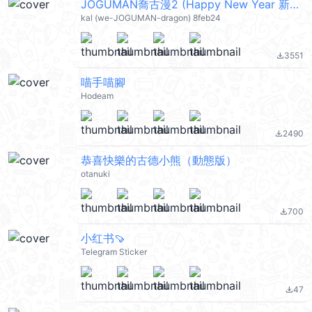
JOGUMAN喬古漫2 (Happy New Year 新年快樂 CNY) @kal_pc
kal (we-JOGUMAN-dragon) 8feb24
3551
file_download
喵手喵腳
Hodeam
2490
file_download
恭喜快樂的古德小熊（動態版）
otanuki
700
file_download
小红书🍠
Telegram Sticker
47
file_download