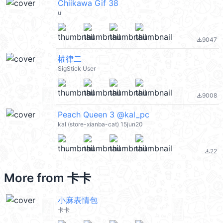
Chiikawa Gif 38
u
9047
file_download
權律二
SigStick User
9008
file_download
Peach Queen 3 @kal_pc
kal (store-xianba-cat) 15jun20
22
file_download
More from
卡卡
小麻表情包
卡卡