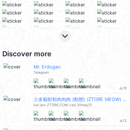
keyboard_arrow_down
Discover more
Mr. Erdogan
Telegram
78
file_download
士多貓郁郁肉肉肉 (動態) (ZTORE MEOW) @kal_pc
kal (ws-ZTORE.COM-cat) 20may21
12
file_download