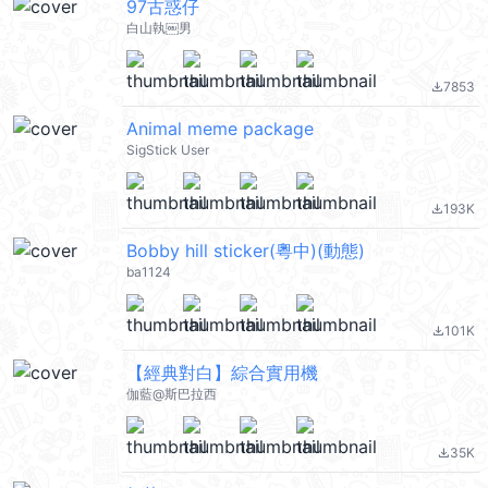
97古惑仔
白山執￼男
7853
file_download
Animal meme package
SigStick User
193K
file_download
Bobby hill sticker(粵中)(動態)
ba1124
101K
file_download
【經典對白】綜合實用機
伽藍@斯巴拉西
35K
file_download