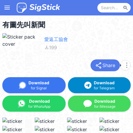
menu
search
有圖先叫新聞
愛返工協會
file_download
199
share
more_vert
Share
Download
Download
for Signal
for Telegram
Download
Download
for WhatsApp
for iMessage