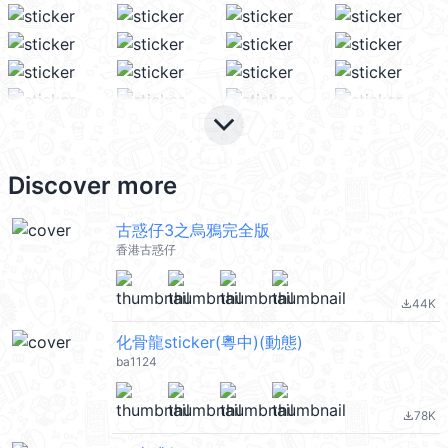
keyboard_arrow_down
Discover more
古惑仔3之烏鴉完全版
香港古惑仔
44K
file_download
化骨龍sticker(粵中)(動態)
ba1124
78K
file_download