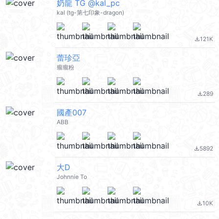
奶龍 TG @kal_pc
kal (tg-第七印象-dragon)
121K
file_download
蕾珍亞
瘤瘤粉
289
file_download
國產007
ABB
5892
file_download
大D
Johnnie To
10K
file_download