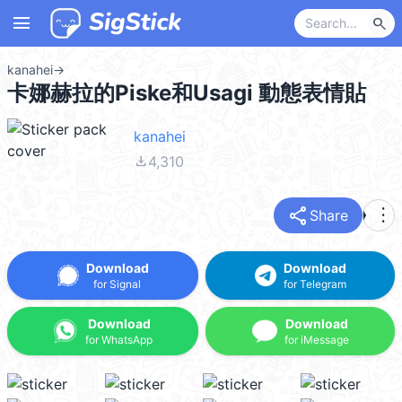
menu
search
kanahei
→
卡娜赫拉的Piske和Usagi 動態表情貼
kanahei
file_download
4,310
share
more_vert
Share
Download
Download
for Signal
for Telegram
Download
Download
for WhatsApp
for iMessage