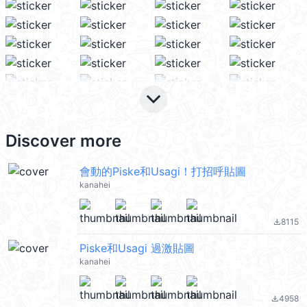
keyboard_arrow_down
Discover more
會動的Piske和Usagi！打招呼貼圖
kanahei
8115
file_download
Piske和Usagi 過激貼圖
kanahei
4958
file_download