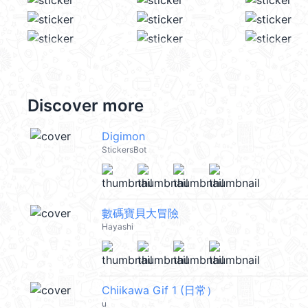
Discover more
Digimon
StickersBot
數碼寶貝大冒險
Hayashi
Chiikawa Gif 1 (日常）
u