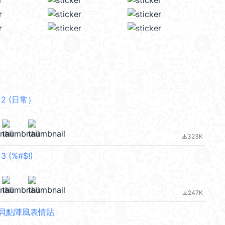
f 2 (日常）
323K
file_download
 3 (%#$!)
247K
file_download
貝點陣風表情貼