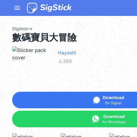
menu
Digimon
→
數碼寶貝大冒險
Hayashi
file_download
369
Download
for Signal
Download
for WhatsApp