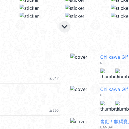
keyboard_arrow_down
Chiikawa Gi
u
647
file_download
Chiikawa Gif
u
590
file_download
會動！數碼寶
BANDAI