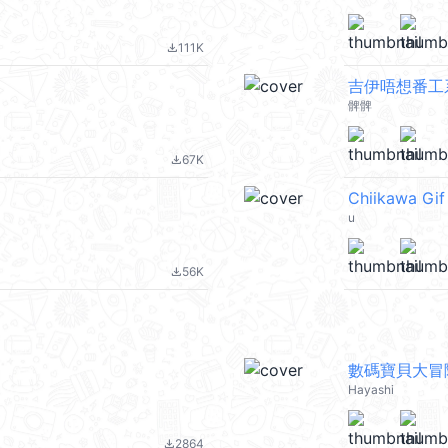
111K
file_download
吉伊唔想番工系列
髀髀
67K
file_download
Chiikawa Gif
u
56K
file_download
數碼寶貝大冒
Hayashi
2864
file_download