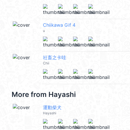
Chiikawa Gif 4
u
社畜之卡哇
Chii
More from
Hayashi
運動柴犬
Hayashi