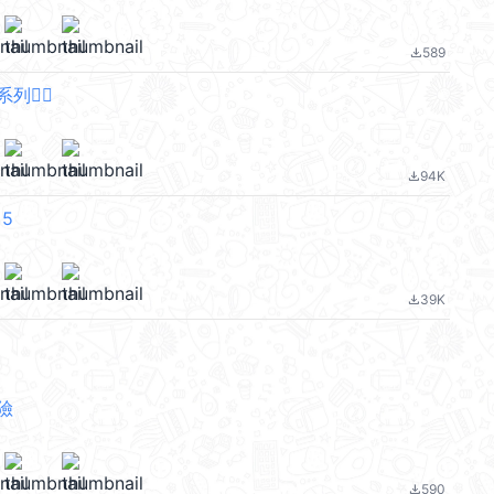
589
file_download
🙂‍↔️
94K
file_download
 5
39K
file_download
險
590
file_download