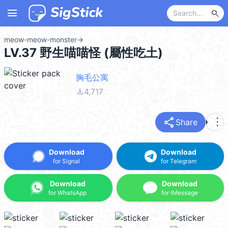
menu
search
meow-meow-monster
→
LV.37 野生喵喵怪 (屬性吃土)
胸毛公寓
file_download
4,717
share
more_vert
Share
Download
Download
for Signal
for Telegram
Download
Download
for WhatsApp
for iMessage