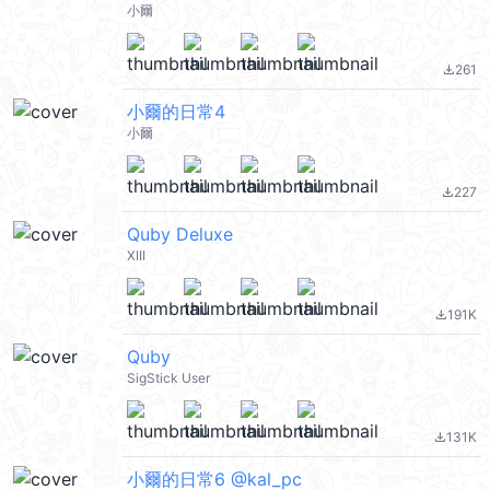
小爾
261
file_download
小爾的日常4
小爾
227
file_download
Quby Deluxe
XIII
191K
file_download
Quby
SigStick User
131K
file_download
小爾的日常6 @kal_pc