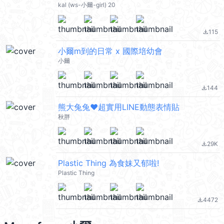
kal (ws-小爾-girl) 20
115
file_download
小爾m到的日常 x 國際培幼會
小爾
144
file_download
熊大兔兔❤超實用LINE動態表情貼
秋胖
29K
file_download
Plastic Thing 為食妹又郁啦!
Plastic Thing
4472
file_download