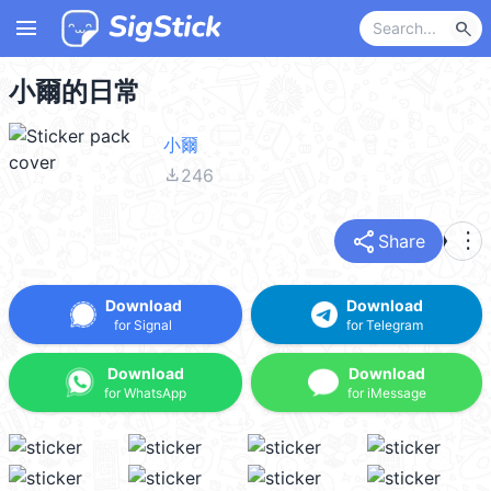
menu
search
小爾的日常
小爾
file_download
246
share
more_vert
Share
Download
Download
for Signal
for Telegram
Download
Download
for WhatsApp
for iMessage