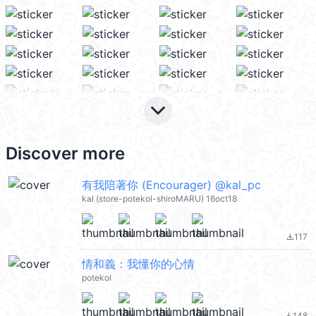
keyboard_arrow_down
Discover more
有我陪著你 (Encourager) @kal_pc
kal (store-potekol-shiroMARU) 16oct18
117
file_download
情和義：我懂你的心情
potekol
148