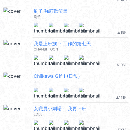
file_download
刷子 強顏歡笑篇
刷子
19K
file_download
我是上班族 ：工作的第七天
CHANBI TOON
1961
file_download
Chiikawa Gif 1 (日常）
u
111K
file_download
女職員小劇場： 我要下班
EDLE
5373