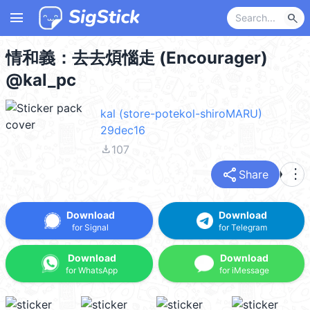
menu
search
情和義：去去煩惱走 (Encourager)
@kal_pc
kal (store-potekol-shiroMARU)
29dec16
file_download
107
share
more_vert
Share
Download
Download
for Signal
for Telegram
Download
Download
for WhatsApp
for iMessage