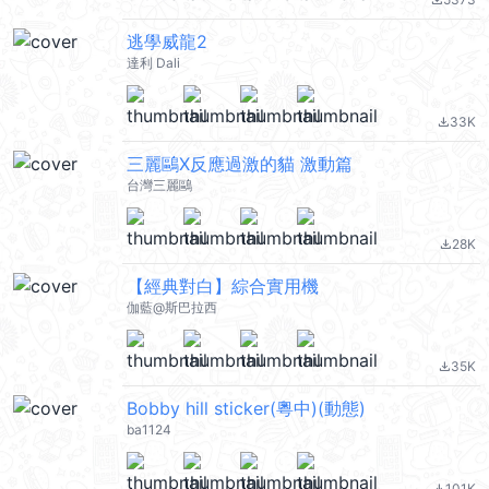
file_download
逃學威龍2
達利 Dali
33K
file_download
三麗鷗X反應過激的貓 激動篇
台灣三麗鷗
28K
file_download
【經典對白】綜合實用機
伽藍@斯巴拉西
35K
file_download
Bobby hill sticker(粵中)(動態)
ba1124
101K