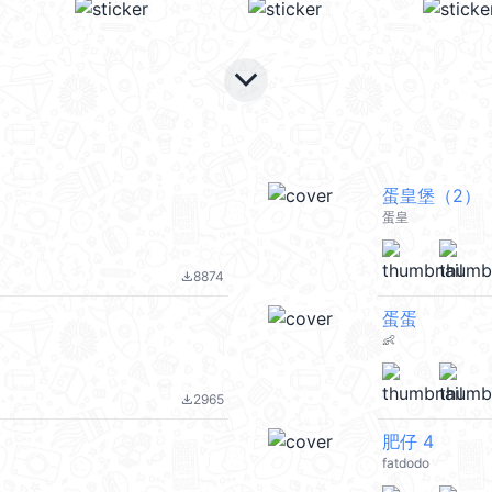
keyboard_arrow_down
蛋皇堡（2）
蛋皇
8874
file_download
蛋蛋
👶
2965
file_download
肥仔 4
fatdodo