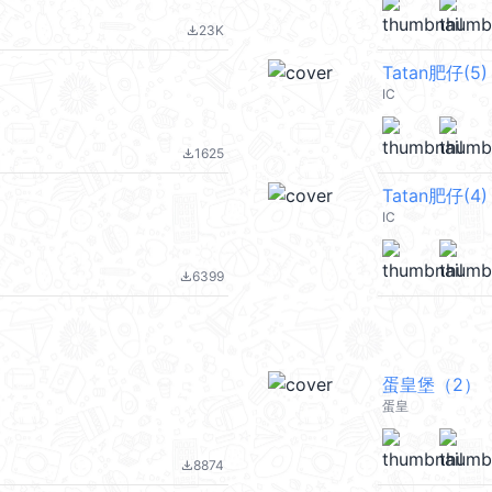
23K
file_download
Tatan肥仔(5)
IC
1625
file_download
Tatan肥仔(4)
IC
6399
file_download
蛋皇堡（2）
蛋皇
8874
file_download