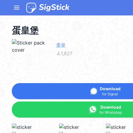
menu
蛋皇堡
蛋皇
file_download
1,827
Download
for Signal
Download
for WhatsApp