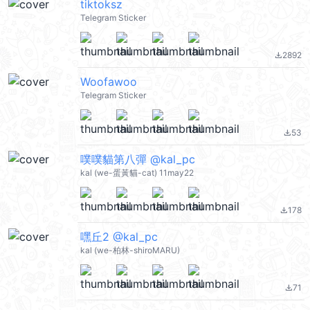
tiktoksz
Telegram Sticker
2892
file_download
Woofawoo
Telegram Sticker
53
file_download
噗噗貓第八彈 @kal_pc
kal (we-蛋黃貓-cat) 11may22
178
file_download
嘿丘2 @kal_pc
kal (we-柏林-shiroMARU)
71
file_download