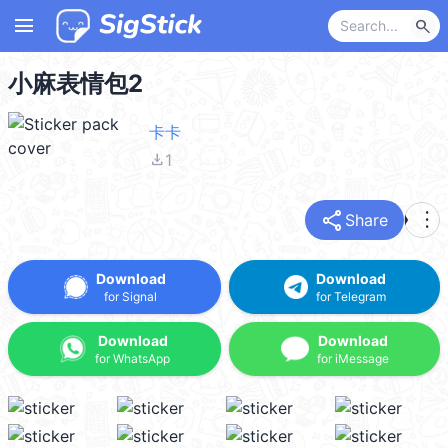
menu
search
小麻表情包2
卡卡
file_download
1
share
more_vert
Share
Download
Download
for Signal
for Telegram
Download
Download
for WhatsApp
for iMessage