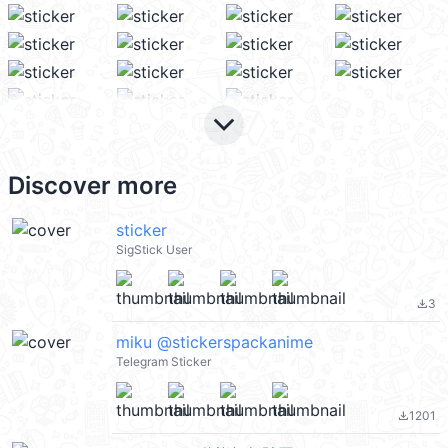
keyboard_arrow_down
Discover more
sticker
SigStick User
3
file_download
miku @stickerspackanime
Telegram Sticker
1201
file_download