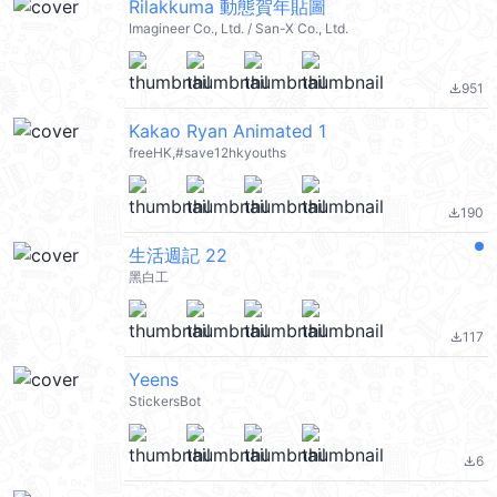
Rilakkuma 動態賀年貼圖
Imagineer Co., Ltd. / San-X Co., Ltd.
951
file_download
Kakao Ryan Animated 1
freeHK,#save12hkyouths
190
file_download
生活週記 22
黑白工
117
file_download
Yeens
StickersBot
6
file_download