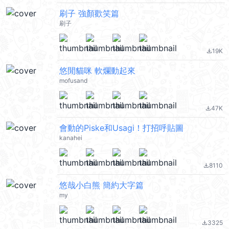
刷子 強顏歡笑篇
刷子
19K
file_download
悠閒貓咪 軟爛動起來
mofusand
47K
file_download
會動的Piske和Usagi！打招呼貼圖
kanahei
8110
file_download
悠哉小白熊 簡約大字篇
my
3325
file_download