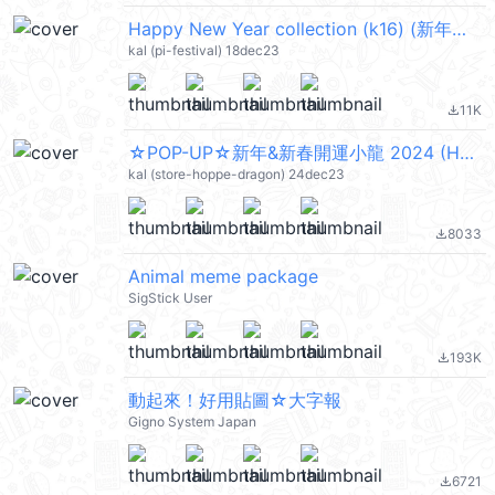
Happy New Year collection (k16) (新年快樂 CNY) @kal_pc
kal (pi-festival) 18dec23
11K
file_download
☆POP-UP☆新年&新春開運小龍 2024 (Happy New Year 新年快樂 CNY) @kal_pc
kal (store-hoppe-dragon) 24dec23
8033
file_download
Animal meme package
SigStick User
193K
file_download
動起來！好用貼圖☆大字報
Gigno System Japan
6721
file_download