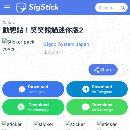
menu
search
Cats
→
動態貼！笑笑熊貓迷你版2
Gigno System Japan
file_download
2,316
share
more_vert
Share
Download
Download
for Signal
for Telegram
Download
Download
for WhatsApp
for iMessage