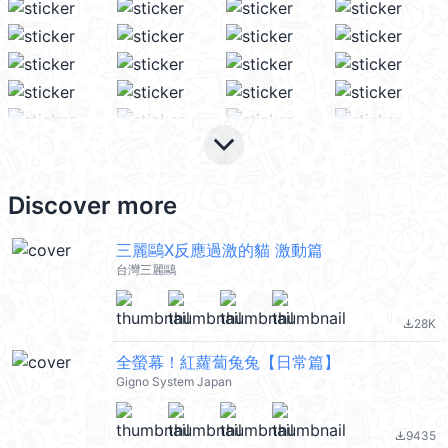
keyboard_arrow_down
Discover more
三麗鷗X反應過激的貓 激動篇
台灣三麗鷗
28K
file_download
全螢幕！紅蘿蔔兔兔【日常篇】
Gigno System Japan
9435
file_download