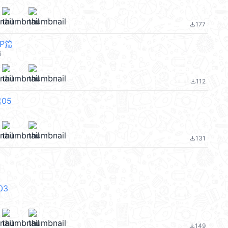
177
file_download
P篇
i
112
file_download
05
131
file_download
03
149
file_download