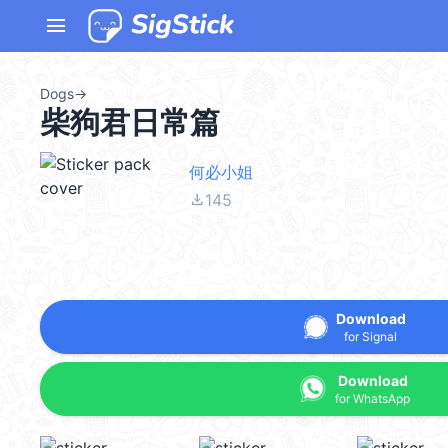
menu
Dogs
→
柴狗君日常篇
何必小姐
file_download
145
Download
for Signal
Download
for WhatsApp